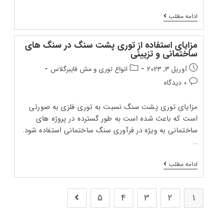
وال
ادامه مطلب
مش
فایبرگلاس
بهترین
مزایای استفاده از توری پشت سنگ در سنگ های
جایگزین
ساختمانی و تزیینی
وال
پست
تاریخ
دسته‌بندی
آوریل 3, 2023
انواع توری و مش فایبرگلاس
های
انتشار
پست:
فلزی
دیدگاه‌های
0 دیدگاه
پست:
پست:
مزایای توری پشت سنگ نسبت به توری فلزی به صورتی
است که باعث شده است به طور گسترده در پروژه های
ساختمانی به ویژه در فرآوری سنگ ساختمانی استفاده شود.
…
مزایای
ادامه مطلب
استفاده
از
توری
پشت
5
4
3
2
1
رفتن به صفحه بعدی
سنگ
در