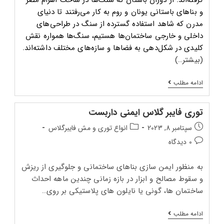
و بناهای باستانی یونان و روم به کار می‌رفتند تا دنیای
مدرن که شاهد استفاده گسترده از سنگ در طراحی‌های
داخلی و خارجی ساختمان‌ها هستیم، سنگ‌ها همواره نقش
کلیدی در شکل‌دهی به فضاها و سازه‌های مختلف داشته‌اند.
(بیشتر…)
افزایش
ادامه مطلب
کیفیت
نصب
سنگ‌های
توری فایبر گلاس ایمنی داربست
ساختمانی
با
تاریخ
دسته‌بندی
سپتامبر 8, 2023
انواع توری و مش فایبرگلاس
توری‌های
انتشار
پست:
فایبرگلاس
دیدگاه‌های
0 دیدگاه
و
پست:
پست:
اپوکسی
برند
به منظور ایمن سازی بناهای ساختمانی و جلوگیری از ریزش
مارامو
و سقوط مصالح و ابزار در بازه زمانی چندین ماهه احداث
در
نمایشگاه
ساختمان ها، گونی یا نایلون های پلاستیکی بر روی…
بین‌المللی
تهران
توری
ادامه مطلب
فایبر