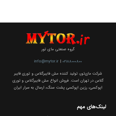
وال‌
مش
در
پروژه‌
های
حرفه‌
ای،
چرا
مای
تور
(Mytor)
انتخاب
گروه صنعتی مای تور
پروژه‌
های
بزرگ
info@mytor.ir
|
02188000800
است؟
شرکت مای‌تور، تولید کننده مش فایبرگلاس و توری فایبر
گلاس در تهران است. فروش انواع مش فایبرگلاس و توری
اپوکسی، رزین اپوکسی پشت سنگ، ارسال به سرار ایران
لینک‌های مهم