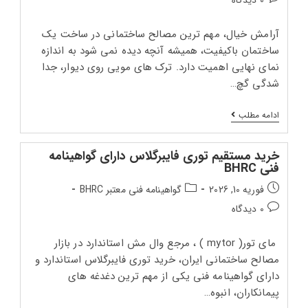
پست:
پست:
آرامش خیال، مهم‌ ترین مصالح ساختمانی در ساخت یک
ساختمان باکیفیت، همیشه آنچه دیده نمی‌ شود به اندازه
نمای نهایی اهمیت دارد. ترک‌ های مویی روی دیوار، جدا
شدگی گچ…
تضمین
ادامه مطلب
اصالت
و
استحکام؛
خرید مستقیم توری فایبرگلاس دارای گواهینامه
چرا
فنی BHRC
مای‌
تور
تاریخ
دسته‌بندی
فوریه 10, 2026
گواهینامه فنی معتبر BHRC
انتخاب
انتشار
پست:
اول
دیدگاه‌های
0 دیدگاه
ساختمان‌
پست:
پست:
های
ایمن
مای‌ تور( mytor ) ، مرجع وال‌ مش استاندارد در بازار
است
؟
مصالح ساختمانی ایران، خرید توری فایبرگلاس استاندارد و
دارای گواهینامه فنی یکی از مهم‌ ترین دغدغه‌ های
پیمانکاران، انبوه‌…