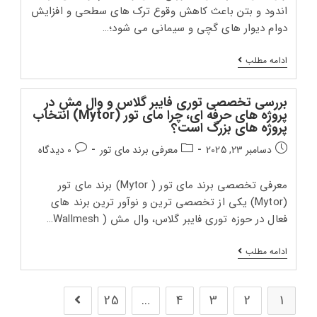
اندود و بتن باعث کاهش وقوع ترک‌ های سطحی و افزایش
دوام دیوار های گچی و سیمانی می‌ شود؛…
کاربرد
ادامه مطلب
وال
مش؛
افزایش
بررسی تخصصی توری فایبر گلاس و وال‌ مش در
دوام
پروژه‌ های حرفه‌ ای، چرا مای تور (Mytor) انتخاب
دیوارهای
پروژه‌ های بزرگ است؟
گچی
و
تاریخ
دسته‌بندی
دیدگاه‌های
دسامبر 23, 2025
معرفی برند مای تور
0 دیدگاه
سیمانی
انتشار
پست:
پست:
پست:
معرفی تخصصی برند مای تور ( Mytor) برند مای‌ تور
(Mytor) یکی از تخصصی‌ ترین و نوآور ترین برند های
فعال در حوزه توری فایبر گلاس، وال‌ مش ( Wallmesh…
بررسی
ادامه مطلب
تخصصی
توری
فایبر
گلاس
25
…
4
3
2
1
رفتن به صفحه بعد
و