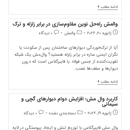
خرید
ادامه مطلب
مستقیم
توری
فایبرگلاس
والمش راه‌حل نوین مقاوم‌سازی در برابر زلزله و ترک
دارای
گواهینامه
تاریخ
دسته‌بندی
دیدگاه‌های
ژانویه 20, 2026
والمش
0 دیدگاه
فنی
انتشار
پست:
پست:
BHRC
پست:
آیا از ترک‌خوردگی دیوارهای ساختمان پس از سکونت یا
نگران ایمنی سازه در برابر زلزله هستید؟ وال‌مش یک شبکه
تقویت‌کننده از جنس فولاد یا فایبرگلاس است که درون
دیوارها و سقف‌ها نصب…
والمش
ادامه مطلب
راه‌حل
نوین
مقاوم‌سازی
کاربرد وال مش؛ افزایش دوام دیوارهای گچی و
در
سیمانی
برابر
زلزله
تاریخ
دسته‌بندی
دیدگاه‌های
ژانویه 19, 2026
دسته‌بندی نشده
0 دیدگاه
و
انتشار
پست:
پست:
ترک
پست:
وال‌ مش فایبرگلاس با توزیع تنش و ایجاد پیوستگی در لایه