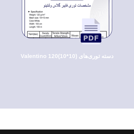
دسته توری‌های Valentino 120(10*10)