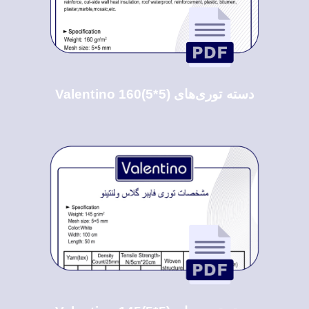
دسته توری‌های Valentino 160(5*5)