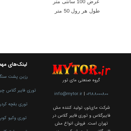
عرض 100 سانتی متر
طول هر رول 50 متر
لینک‌های مهم
رزین پشت سنگ
گروه صنعتی مای تور
توری فایبر گلاس چ
info@mytor.ir
|
02188000800
توری بقچه کرد
شرکت مای‌تور، تولید کننده مش
فایبرگلاس و توری فایبر گلاس در
توری وکیو کوپ
تهران است. فروش انواع مش