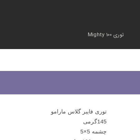
توری Mighty 100
توری فایبر گلاس مارامو
145گرمی
چشمه 5×5