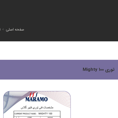
صفحه اصلی
>
ت
توری Mighty 100