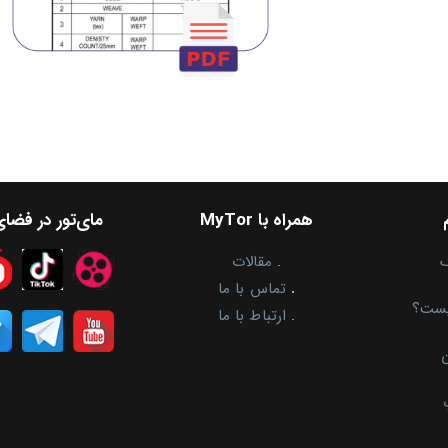
همراه با MyTor
مای‌تور در فضا
.
مقالات
.
تماس با ما
یست؟
.
ارتباط با ما
ن