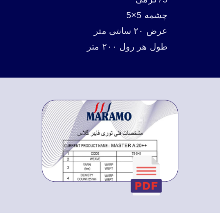
چشمه 5×5
عرض ۲۰ سانتی متر
طول هر رول ۲۰۰ متر