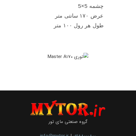
چشمه 5×5
عرض ۱۷۰ سانتی متر
طول هر رول ۱۰۰ متر
گروه صنعتی مای تور