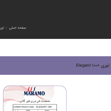
صفحه اصلی
>
توری +0
توری +Elegant 100