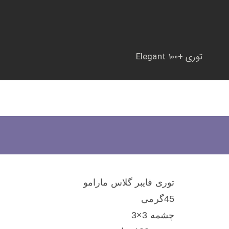
توری +Elegant 100
توری فایبر گلاس مارامو
45گرمی
چشمه 3×3