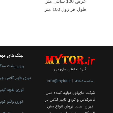
عرض 100 سانتی متر
طول هر رول 100 متر
لینک‌های مهم
رزین پشت سنگ
گروه صنعتی مای تور
توری فایبر گلاس چ
info@mytor.ir
|
02188000800
توری بقچه کرد
شرکت مای‌تور، تولید کننده مش
فایبرگلاس و توری فایبر گلاس در
توری وکیو کوپ
تهران است. فروش انواع مش