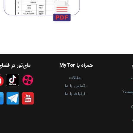
همراه با MyTor
مای‌تور در فضا
.
مقالات
.
تماس با ما
یست؟
.
ارتباط با ما
ن