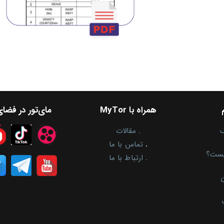
همراه با MyTor
مای‌تور در فضا
.
مقالات
.
تماس با ما
یست؟
.
ارتباط با ما
ن