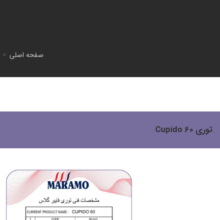
صفحه اصلی
>
توری Cupido 60