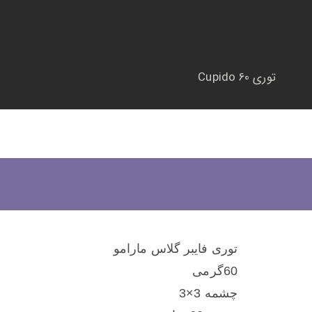
توری Cupido 60
توری فایبر گلاس مارامو
60گرمی
چشمه 3×3