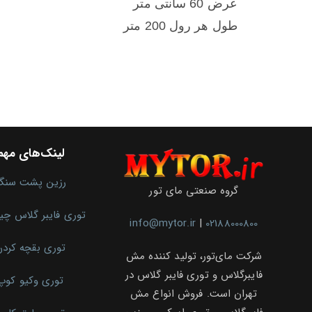
عرض 60 سانتی متر
طول هر رول 200 متر
لینک‌های مهم
رزین پشت سنگ
گروه صنعتی مای تور
توری فایبر گلاس چ
info@mytor.ir
|
02188000800
توری بقچه کرد
شرکت مای‌تور، تولید کننده مش
فایبرگلاس و توری فایبر گلاس در
توری وکیو کوپ
تهران است. فروش انواع مش