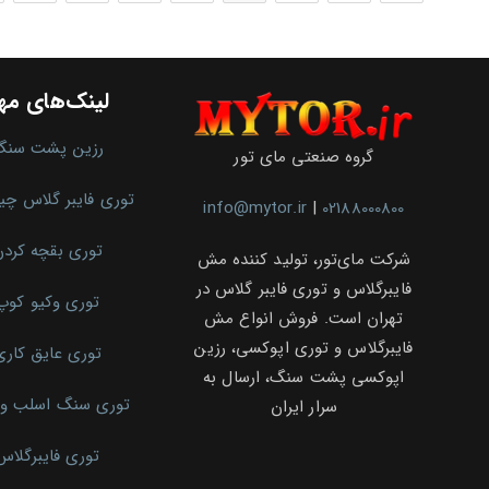
نگهداری
ساختمان‌های
بلندمرتبه
لینک‌های مه
رزین پشت سنگ
گروه صنعتی مای تور
توری فایبر گلاس چ
info@mytor.ir
|
02188000800
توری بقچه کرد
شرکت مای‌تور، تولید کننده مش
فایبرگلاس و توری فایبر گلاس در
توری وکیو کوپ
تهران است. فروش انواع مش
فایبرگلاس و توری اپوکسی، رزین
توری عایق کاری
اپوکسی پشت سنگ، ارسال به
توری سنگ اسلب و 
سرار ایران
توری فایبرگلاس