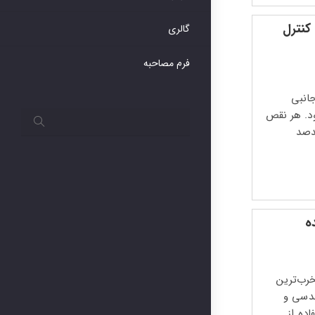
کنترل
گالری
فرم مصاحبه
انبی
د. هر نقص
دصد
ه
رب‌ترین
دسی و
اده از