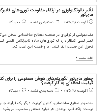
هوشمند
مای‌تور؛
تأثیر نانوتکنولوژی در ارتقاء مقاومت توری‌های فایبر
چگونه
مای‌تور
موجودی
همیشه
تاریخ
دسته‌بندی
دیدگاه‌های
آگوست 28, 2025
دسته‌بندی نشده
0 دیدگاه
در
انتشار
پست:
پست:
دسترس
است؟
پست:
مقدمهوقتی از نوآوری در صنعت مصالح ساختمانی سخن می‌گو
کمتر کسی انتظار دارد که توری‌های ساده فایبرگلاس نقشی کلی
تحول این صنعت ایفا کنند. اما واقعیت این است که…
تأثیر
ادامه مطلب
نانوتکنولوژی
در
ارتقاء
مقاومت
توری‌های
چطور مای‌تور الگوریتم‌های هوش مصنوعی را برای کنت
فایبرگلاس
کیفیت لحظه‌ای به کار گرفت؟
مای‌تور
تاریخ
دسته‌بندی
دیدگاه‌های
آگوست 28, 2025
دسته‌بندی نشده
0 دیدگاه
انتشار
پست:
پست:
پست:
مقدمهدر صنایع ساختمانی، کنترل کیفیت دیگر یک فرآیند جانب
نیست؛ بلکه قلب تپنده‌ی هر تولید صنعتی محسوب می‌شود. 