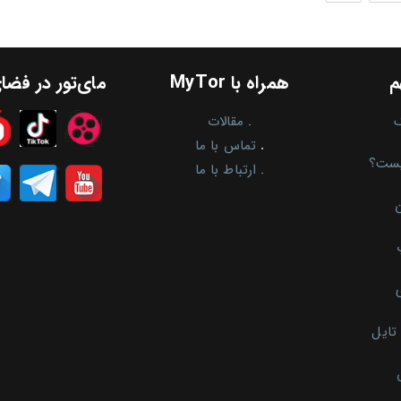
شد
که
از
بلاکچین
برای
شفافیت
م
همراه با MyTor
مای‌تور در فض
زنجیره
تأمین
استفاده
.
مقالات
می‌کند؟
.
تماس با ما
یست؟
.
ارتباط با ما
ن
تایل