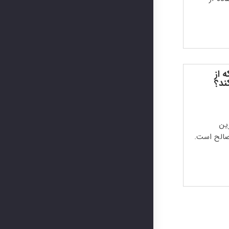
 از
ند؟
ین
الح است.