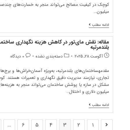
کوچک در کیفیت مصالح می‌تواند منجر به خسارت‌های چندصد
میلیون…
چطور
ادامه مطلب
مای‌تور
الگوریتم‌های
هوش
مقاله: نقش مای‌تور در کاهش هزینه نگهداری ساختما
مصنوعی
بلندمرتبه
را
برای
تاریخ
دسته‌بندی
دیدگاه‌های
آگوست 28, 2025
دسته‌بندی نشده
0 دیدگاه
کنترل
انتشار
پست:
پست:
کیفیت
لحظه‌ای
پست:
مقدمهساختمان‌های بلندمرتبه، به‌ویژه آسمان‌خراش‌ها و برج‌ها
به
کار
تجاری، نیازمند مدیریت دقیق نگهداری و تعمیرات هستند. کو
گرفت؟
مشکل در سازه یا پوشش ساختمان می‌تواند منجر به هزینه‌ها
میلیون دلاری و اختلال…
مقاله:
ادامه مطلب
نقش
مای‌تور
در
کاهش
…
6
5
4
3
2
1
رفتن به صفحه قبلی
هزینه