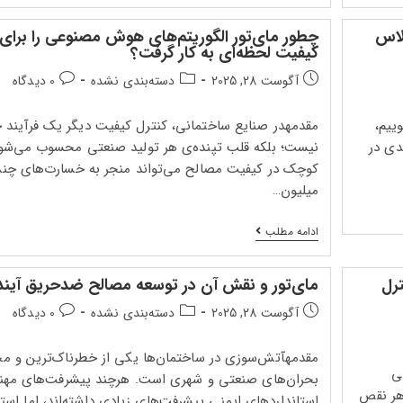
عملکرد
توری
گلاس
چطور مای‌تور الگوریتم‌های هوش مصنوعی را برای 
مای‌تور
کیفیت لحظه‌ای به کار گرفت؟
در
شرایط
تاریخ
دسته‌بندی
دیدگاه‌های
آگوست 28, 2025
دسته‌بندی نشده
0 دیدگاه
اقلیمی
انتشار
پست:
پست:
مختلف
ایران
پست:
ییم،
مقدمهدر صنایع ساختمانی، کنترل کیفیت دیگر یک فرآیند ج
دی در
نیست؛ بلکه قلب تپنده‌ی هر تولید صنعتی محسوب می‌شو
کوچک در کیفیت مصالح می‌تواند منجر به خسارت‌های چن
میلیون…
چطور
ادامه مطلب
مای‌تور
الگوریتم‌های
هوش
رل
مای‌تور و نقش آن در توسعه مصالح ضدحریق آیند
مصنوعی
را
تاریخ
دسته‌بندی
دیدگاه‌های
آگوست 28, 2025
دسته‌بندی نشده
0 دیدگاه
برای
انتشار
پست:
پست:
کنترل
کیفیت
پست:
مقدمهآتش‌سوزی در ساختمان‌ها یکی از خطرناک‌ترین و مخ
لحظه‌ای
ی
به
بحران‌های صنعتی و شهری است. هرچند پیشرفت‌های مهن
کار
هر نقص
استانداردهای ایمنی پیشرفت‌های زیادی داشته‌اند، اما استف