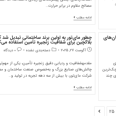
گرفت؟
مصالح مقاوم در برابر حرارت…
مای‌تور
ادامه مطلب
و
نقش
آن
در
ن‌های
چطور مای‌تور به اولین برند ساختمانی تبدیل شد که
توسعه
بلاکچین برای شفافیت زنجیره تأمین استفاده می‌ک
مصالح
ضدحریق
تاریخ
دسته‌بندی
دیدگاه‌های
آگوست 27, 2025
دسته‌بندی نشده
0 دیدگاه
آینده
انتشار
پست:
پست:
پست:
ی
مقدمهشفافیت و ردیابی دقیق زنجیره تأمین، یکی از مهم‌تر
چک‌ترین
چالش‌های صنایع بزرگ و به‌خصوص صنعت ساختمان و مص
ی چند
شرکت مای‌تور، با بیش از سه دهه تجربه در تولید و…
چطور
ادامه مطلب
مای‌تور
به
اولین
برند
ساختمانی
25
رفتن به صفحه بعدی
تبدیل