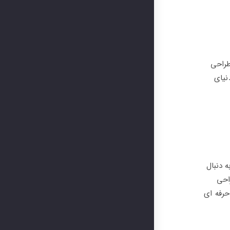
“A Matter of Stone” که توسط Elle Decor ایتالیا طراحی
نیای
ماً به دنبال
احی
سانی حرفه ای