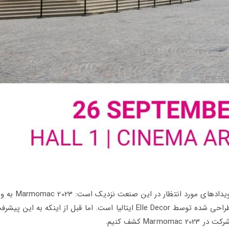
شمارش معکوس شروع شده است! یکی از مشتاقانه‌ترین رویدادها
سال جاری ، پاویون 1 کاملاً جدید، “A Matter of Stone” طراحی شده توسط Elle Decor ایتالیا است. اما قبل از اینکه به این پی