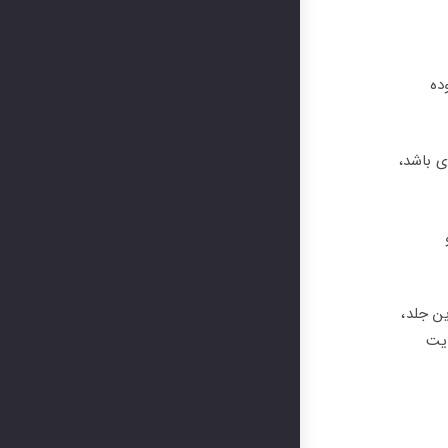
ده
ی باشد،
Consorzio Italia برای تولید جلد PORPHYRY / Technical Guide to a Noble Stone . این جلد،
یت