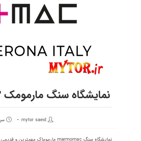
نمایشگاه سنگ مارمومک 2023 (MARMOMAC) در ورونا ایتالیا
mytor saeid
سپتامب
نمایشگاه سنگ marmomac مارموماک 