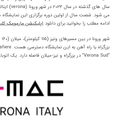
ادامه مطلب را بخوانید.برای دانلود
اپلیکیشن مارمومک کلی
“Verona Sud” در بزرگراه و نیز-میلان فاصله دارد. یک اتوبان دوگانه مناسب، ارتباط سریع با فرودگاه بین المللی والریو کاتولو است.