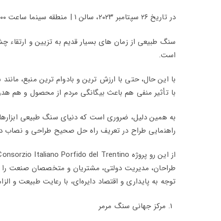
در تاریخ ۲۶ سپتامبر ۲۰۲۳، سالن ۱ | منطقه سینما ساعت ۱۷.۰۰ : معرفی کتاب: پورفیری / راهنمای فنی یک سنگ نجیب
سنگ طبیعی از زمان های بسیار قدیم به تزیین و ارتقاء چ
است.
با این حال، حتی با ارزش ترین و بادوام ترین منبع، مان
با تأثیر منفی هم باعث بیگانگی مردم از محصول و هم هدر
به همین دلیل، ضروری است که دنیای سنگ طبیعی ابزارهای ک
راهنمایی طراح در تعریف راه حل صحیح طراحی و نصاب در
طراحان، مدیریت دولتی، مشتریان و متخصصان صنعت را 
توجه به پایداری و اقتصاد دایره‌ای، با رعایت طبیعت و الز
مرکز جهانی سنگ مرمر