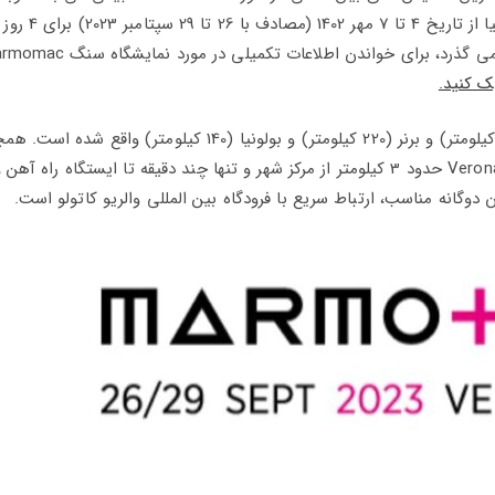
سال های گذشته در سال 2023 در شهر ورونا (verona) ایتالیا از 
ک کنید.
شهر ورونا در بین مسیرهای ونیز (115 کیلومتر)، میلان (160 کیلومتر) و برنر (220 کیلومتر) و بولونیا (140 کیلومتر)
بزرگراه یا راه آهن به این نمایشگاه دسترسی هست. Veronafiere حدود 3 کیلومتر از مرکز شهر و تنها چند دقیقه تا ایستگا