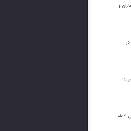
اران و
در
شوند،
هد تا چگونگی ادغام