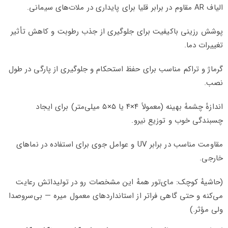
الیاف AR مقاوم در برابر قلیا برای پایداری در ملات‌های سیمانی.
پوشش رزینی باکیفیت برای جلوگیری از جذب رطوبت و کاهش تأثیر
تغییرات دما.
گرماژ و تراکم مناسب برای حفظ استحکام و جلوگیری از پارگی در طول
نصب.
اندازهٔ چشمهٔ بهینه (معمولاً ۴×۴ یا ۵×۵ میلی‌متر) برای ایجاد
چسبندگی خوب و توزیع نیرو.
مقاومت مناسب در برابر UV و عوامل جوی برای استفاده در نماهای
خارجی.
(حاشیهٔ کوچک: مای‌تور همهٔ این مشخصات رو در تولیداتش رعایت
می‌کنه و حتی گاهی فراتر از استانداردهای معمول میره — بی‌سروصدا
ولی مؤثر.)