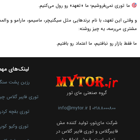
ما توری نمی‌فروشیم؛ ما «تعهد» رو رول می‌کنیم.
و وقتی این تعهد، با نام برندهایی مثل سیگنیچر، ماسیمو، مارامو و و
مشتری می‌رسه، یه چیز روشنه:
ما فقط بازار رو نبافتیم، ما اعتماد رو بافتیم.
لینک‌های مهم
رزین پشت سنگ
گروه صنعتی مای تور
توری فایبر گلاس چ
info@mytor.ir
|
02188000800
توری بقچه کرد
شرکت مای‌تور، تولید کننده مش
توری وکیو کوپ
فایبرگلاس و توری فایبر گلاس در
تهران است. فروش انواع مش