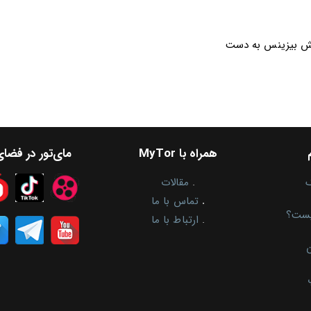
المش بیزینس به دست
همراه با MyTor
مای‌تور در فضا
.
مقالات
.
تماس با ما
یست؟
.
ارتباط با ما
ن