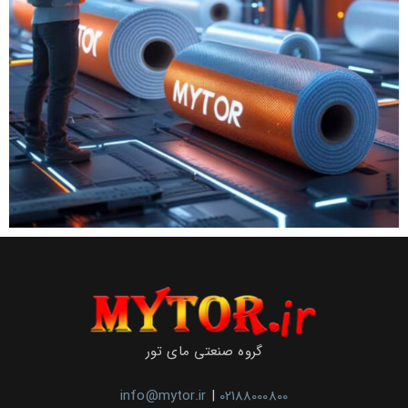
گروه صنعتی مای تور
info@mytor.ir
|
02188000800