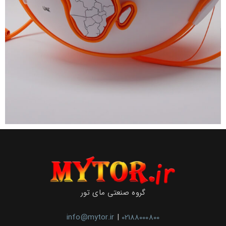
گروه صنعتی مای تور
info@mytor.ir
|
02188000800