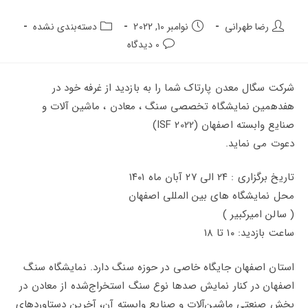
نویسنده
تاریخ
دسته‌بندی
رضا طهرانی
نوامبر 10, 2022
دسته‌بندی نشده
پست:
انتشار
پست:
دیدگاه‌های
0 دیدگاه
پست:
پست:
شرکت سگال معدن پارتاک شما را به بازدید از غرفه خود در
هفدهمین نمایشگاه تخصصی سنگ ، معادن ، ماشین آلات و
صنایع وابسته اصفهان (ISF 2022)
دعوت می نماید.
تاریخ برگزاری : ۲۴ الی ۲۷ آبان ماه ۱۴۰۱
محل نمایشگاه های بین المللی اصفهان
( سالن امیرکبیر )
ساعت بازدید: ۱۰ تا ۱۸
استان اصفهان جایگاه خاصی در حوزه سنگ دارد. نمایشگاه سنگ
اصفهان در کنار نمایش صدها نوع سنگ استخراج‌شده از معادن در
بخش صنعتی ماشین‌آلات و صنایع وابسته آن، آخرین دستاوردهای