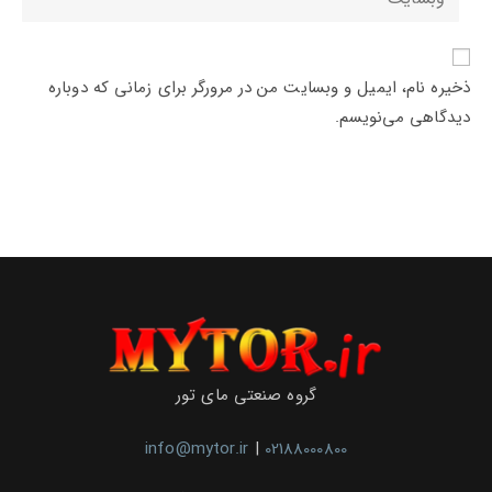
آدرس
وبسایت
خود
ایمیل
خود
را
خود
را
وارد
را
ذخیره نام، ایمیل و وبسایت من در مرورگر برای زمانی که دوباره
وارد
کنید
وارد
دیدگاهی می‌نویسم.
کنید
کنید
(اختیاری)
گروه صنعتی مای تور
info@mytor.ir
|
02188000800