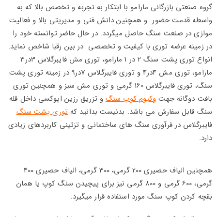
گروه صنعتی بازرگانی مارامو با ابتکار به تجربه و تخصص بالا که به
واسطه قدمت حضور و همچنین دانش فنی و مدیریتی بالا و فعالیت
موازی در صنعت سنگ حاصل میگردد. در حال حاضر توانسته خود را
در زمینه عرضه توری با کیفیت و تخصصی در بین رقبا شاخص نماید.
انواع توری پشت سنگ 2 در 1 مارامو، توری مش فایبرگلاس 3در3
مارامو، توری مش 4در4 و توری فایبرگلاس 7در9 در زمینه توری پشت
سنگ، توری فایبرگلاس 160 گرمی و توری مش سبز و همچنین توری
بافت دوگانه جهت
وکیوم کوپ سنگ
و تزریق رزین اپوکسی داخل قله
سنگ قابل سفارش می باشد. بدنیست بدانید که
توری پشت سنگ
فایبرگلاس در فرآوری سنگ های ساختمانی و تزئینی کاربردهای زیادی
دارد.
همچنین الیاف حصیری 200 گرمی، 300 گرمی، الیاف حصیری 400
گرمی، 600 گرمی و 800 گرمی نیز برای پیچیدن سنگ کوپ یا همان
بقچه کردن کوپ سنگ مورد استفاده قرار میگیرد.