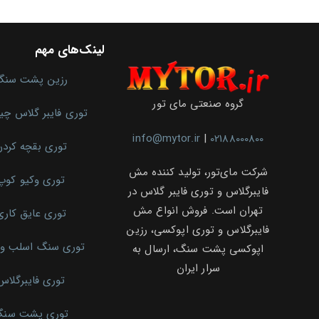
لینک‌های مهم
رزین پشت سنگ
گروه صنعتی مای تور
توری فایبر گلاس چ
info@mytor.ir
|
02188000800
توری بقچه کرد
شرکت مای‌تور، تولید کننده مش
توری وکیو کوپ
فایبرگلاس و توری فایبر گلاس در
تهران است. فروش انواع مش
توری عایق کاری
فایبرگلاس و توری اپوکسی، رزین
توری سنگ اسلب و 
اپوکسی پشت سنگ، ارسال به
سرار ایران
توری فایبرگلاس
توری پشت سن