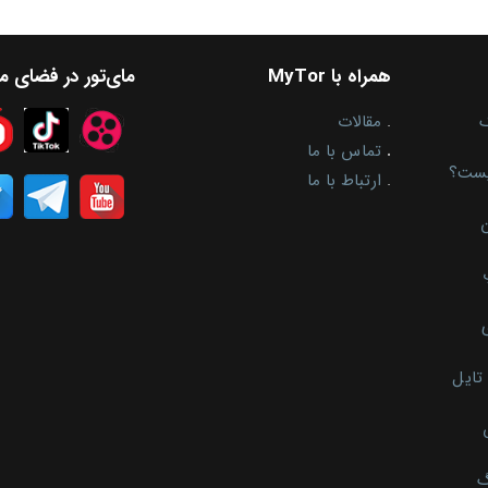
همراه با MyTor
مای‌تور در فضای 
.
مقالات
.
تماس با ما
یست؟
.
ارتباط با ما
ن
تایل
گ