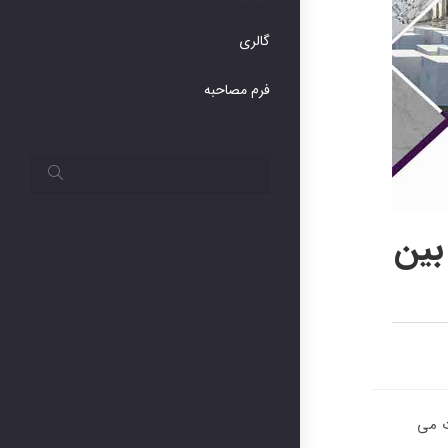
گالری
فرم مصاحبه
بین
 ماشین آلات و صنایع وابسته اصفهان (ISF 2022) دعوت می