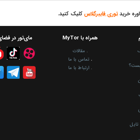
وره خرید
توری فایبرگلاس
کلیک کنید.
همراه با MyTor
مای‌تور در فضا
.
مقالات
.
تماس با ما
یست؟
.
ارتباط با ما
ن
تایل