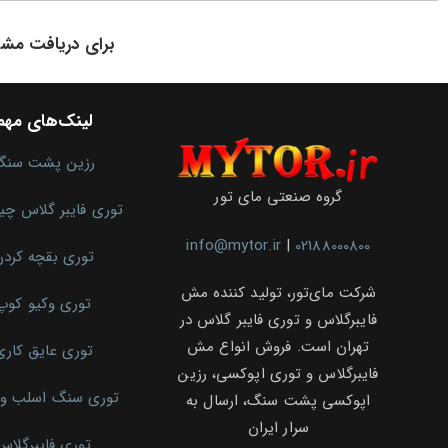
برای دریافت مشا
لینک‌های مهم
رزین پشت سنگ
گروه صنعتی مای تور
توری فایبر گلاس چ
info@mytor.ir
|
02188000800
توری بقچه کرد
شرکت مای‌تور، تولید کننده مش
توری وکیو کوپ
فایبرگلاس و توری فایبر گلاس در
تهران است. فروش انواع مش
توری عایق کاری
فایبرگلاس و توری اپوکسی، رزین
توری سنگ اسلب و 
اپوکسی پشت سنگ، ارسال به
سرار ایران
توری فایبرگلاس