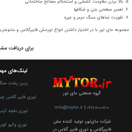
بالا بردن مقاومت کششی و استحکام مصالح ساختمانی
تعمیر سطحی بتن و شکافها
تقویت نماهای سنگ مرمر و غیره
مجموعه مای تور با در اختیار داشتن انواع تورمش فایبرگلاس و متنوعتر
برای دریافت مشا
لینک‌های مهم
رزین پشت سنگ
گروه صنعتی مای تور
توری فایبر گلاس چ
info@mytor.ir
|
02188000800
توری بقچه کرد
شرکت مای‌تور، تولید کننده مش
توری وکیو کوپ
فایبرگلاس و توری فایبر گلاس در