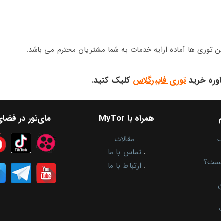
ین توری ها آماده ارایه خدمات به شما مشتریان محترم می باشد.
وره خرید
توری فایبرگلاس
کلیک کنید.
همراه با MyTor
مای‌تور در فضا
.
مقالات
.
تماس با ما
یست؟
.
ارتباط با ما
ن