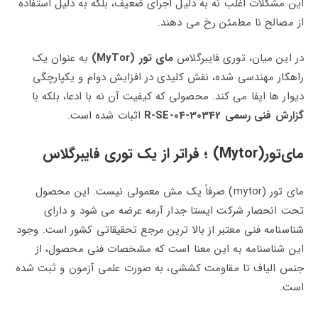
این مشکلات اغلب نه به دلیل اجرای ضعیف، بلکه به دلیل استفاده
از مصالح نا مطمئن رخ می‌ دهند.
در این میان، توری فایبرگلاس
مای‌ تور (MyTor)
به‌ عنوان یک
راهکار مهندسی‌ شده، نقش کلیدی در افزایش دوام و یکپارچگی
دیوار ها ایفا می‌ کند. محصولی که کیفیت آن نه با ادعا، بلکه با
گزارش فنی رسمی R-SE-04-30342
اثبات شده است.
مای‌تور(Mytor) ؛ فراتر از یک توری فایبرگلاس
مای‌ تور (mytor) صرفاً یک مش معمولی نیست. این محصول
تحت انحصار شرکت
ایستا جدار آرمه
عرضه می‌ شود و دارای
شناسنامه فنی معتبر از بالا ترین مرجع تحقیقاتی کشور است. وجود
این شناسنامه به این معنا است که مشخصات فنی محصول، از
جنس الیاف تا مقاومت کششی، به‌ صورت علمی آزمون و ثبت شده
است.