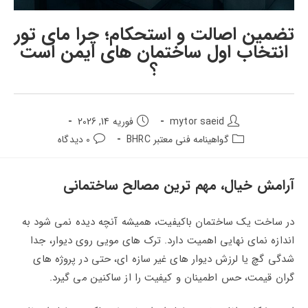
تضمین اصالت و استحکام؛ چرا مای‌ تور
انتخاب اول ساختمان‌ های ایمن است
؟
نویسنده
تاریخ
mytor saeid
فوریه 14, 2026
پست:
انتشار
دسته‌بندی
دیدگاه‌های
گواهینامه فنی معتبر BHRC
0 دیدگاه
پست:
پست:
پست:
آرامش خیال، مهم‌ ترین مصالح ساختمانی
در ساخت یک ساختمان باکیفیت، همیشه آنچه دیده نمی‌ شود به
اندازه نمای نهایی اهمیت دارد. ترک‌ های مویی روی دیوار، جدا
شدگی گچ یا لرزش دیوار های غیر سازه‌ ای، حتی در پروژه‌ های
گران‌ قیمت، حس اطمینان و کیفیت را از ساکنین می‌ گیرد.