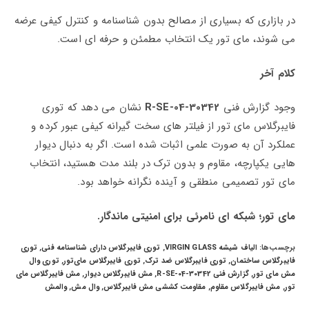
در بازاری که بسیاری از مصالح بدون شناسنامه و کنترل کیفی عرضه
می‌ شوند، مای‌ تور یک انتخاب مطمئن و حرفه‌ ای است.
کلام آخر
وجود گزارش فنی
R-SE-04-30342
نشان می‌ دهد که توری
فایبرگلاس مای‌ تور از فیلتر های سخت‌ گیرانه کیفی عبور کرده و
عملکرد آن به‌ صورت علمی اثبات شده است. اگر به‌ دنبال دیوار
هایی یکپارچه، مقاوم و بدون ترک در بلند مدت هستید، انتخاب
مای‌ تور تصمیمی منطقی و آینده‌ نگرانه خواهد بود.
مای‌ تور؛ شبکه‌ ای نامرئی برای امنیتی ماندگار.
برچسب‌ها:
الیاف شیشه VIRGIN GLASS
,
توری فایبرگلاس دارای شناسنامه فنی
,
توری
فایبرگلاس ساختمان
,
توری فایبرگلاس ضد ترک
,
توری فایبرگلاس مای‌تور
,
توری وال
مش مای‌ تور
,
گزارش فنی R-SE-04-30342
,
مش فایبرگلاس دیوار
,
مش فایبرگلاس مای‌
تور
,
مش فایبرگلاس مقاوم
,
مقاومت کششی مش فایبرگلاس
,
وال مش
,
والمش