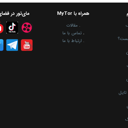
همراه با MyTor
مای‌تور در فضا
.
مقالات
.
تماس با ما
یست؟
.
ارتباط با ما
ن
تایل
گ