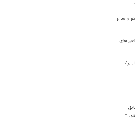
:
وام نما و
احی‌های
 برند
ابق
ود.”