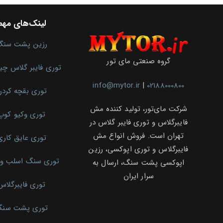
لینک‌های مهم
رزین پشت سنگ
گروه صنعتی مای تور
توری فایبر گلاس چ
info@mytor.ir
|
02188000800
توری بقچه کرد
شرکت مای‌تور، تولید کننده مش
توری وکیو کوپ
فایبرگلاس و توری فایبر گلاس در
تهران است. فروش انواع مش
توری عایق کاری
فایبرگلاس و توری اپوکسی، رزین
توری سنگ اسلب و 
اپوکسی پشت سنگ، ارسال به
سرار ایران
توری فایبرگلاس
توری پشت سن