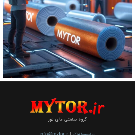
گروه صنعتی مای تور
info@mytor.ir
|
02188000800