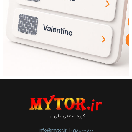
گروه صنعتی مای تور
info@mytor.ir
|
02188000800