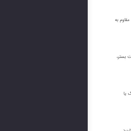
مقاوم به
ت بستر،
 یا
اب بین 100 تا 200 گرم/م² بسته به کاربرد