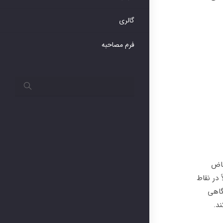
گالری
فرم مصاحبه
باض
در نقاط
گاهی
ند.