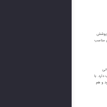
، پوشش
ی مناسب
نی
ارد. با
د و هم