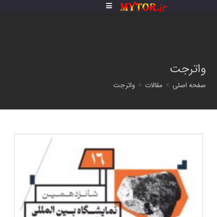
فتن
ه
حتوا
واترجت
صفحه اصلی
>
مقالات
>
واترجت