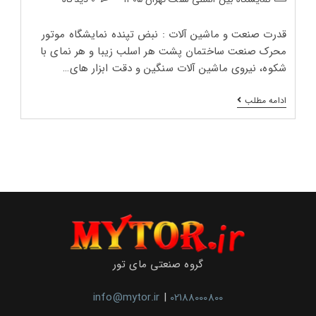
پست:
پست:
پست:
قدرت صنعت و ماشین‌ آلات : نبض تپنده نمایشگاه موتور
محرک صنعت ساختمان پشت هر اسلب زیبا و هر نمای با
شکوه، نیروی ماشین‌ آلات سنگین و دقت ابزار های…
نمایشگاه
ادامه مطلب
بین‌
المللی
سنگ
تهران
۱۴۰۵
گروه صنعتی مای تور
info@mytor.ir
|
02188000800