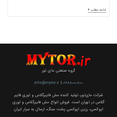
افزایش
ادامه مطلب
کیفیت
نصب
سنگ‌های
ساختمانی
با
توری‌های
فایبرگلاس
و
اپوکسی
برند
مارامو
در
نمایشگاه
بین‌المللی
گروه صنعتی مای تور
تهران
info@mytor.ir
|
02188000800
شرکت مای‌تور، تولید کننده مش فایبرگلاس و توری فایبر
گلاس در تهران است. فروش انواع مش فایبرگلاس و توری
اپوکسی، رزین اپوکسی پشت سنگ، ارسال به سرار ایران