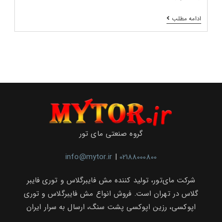
افزایش
ادامه مطلب
کیفیت
نصب
سنگ‌های
ساختمانی
با
توری‌های
فایبرگلاس
و
اپوکسی
برند
مارامو
در
نمایشگاه
بین‌المللی
گروه صنعتی مای تور
تهران
info@mytor.ir
|
02188000800
شرکت مای‌تور، تولید کننده مش فایبرگلاس و توری فایبر
گلاس در تهران است. فروش انواع مش فایبرگلاس و توری
اپوکسی، رزین اپوکسی پشت سنگ، ارسال به سرار ایران