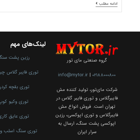
افزایش
ادامه مطلب
کیفیت
نصب
سنگ‌های
ساختمانی
با
توری‌های
فایبرگلاس
لینک‌های مهم
و
اپوکسی
برند
رزین پشت سنگ
مارامو
گروه صنعتی مای تور
در
نمایشگاه
توری فایبر گلاس چ
بین‌المللی
info@mytor.ir
|
02188000800
تهران
توری بقچه کرد
شرکت مای‌تور، تولید کننده مش
فایبرگلاس و توری فایبر گلاس در
توری وکیو کوپ
تهران است. فروش انواع مش
فایبرگلاس و توری اپوکسی، رزین
توری عایق کاری
اپوکسی پشت سنگ، ارسال به
توری سنگ اسلب و 
سرار ایران