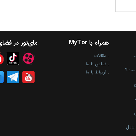
همراه با MyTor
مای‌تور در فضا
.
مقالات
.
تماس با ما
یست؟
.
ارتباط با ما
ن
تایل