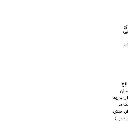
ی
لی
های
الح
وران
ن و روم
نگ در
اره نقش
یشتر…)