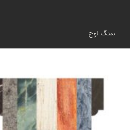
فتن
ه
حتوا
سنگ لوح