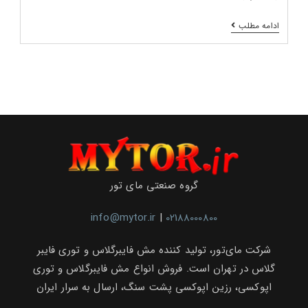
افزایش
ادامه مطلب
کیفیت
نصب
سنگ‌های
ساختمانی
با
توری‌های
فایبرگلاس
و
اپوکسی
برند
مارامو
در
نمایشگاه
بین‌المللی
گروه صنعتی مای تور
تهران
info@mytor.ir
|
02188000800
شرکت مای‌تور، تولید کننده مش فایبرگلاس و توری فایبر
گلاس در تهران است. فروش انواع مش فایبرگلاس و توری
اپوکسی، رزین اپوکسی پشت سنگ، ارسال به سرار ایران