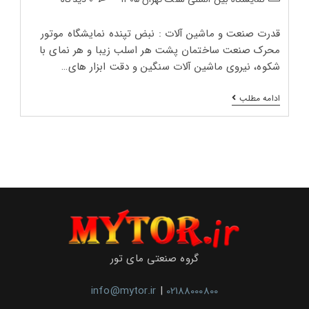
پست:
پست:
پست:
قدرت صنعت و ماشین‌ آلات : نبض تپنده نمایشگاه موتور
محرک صنعت ساختمان پشت هر اسلب زیبا و هر نمای با
شکوه، نیروی ماشین‌ آلات سنگین و دقت ابزار های…
نمایشگاه
ادامه مطلب
بین‌
المللی
سنگ
تهران
۱۴۰۵
گروه صنعتی مای تور
info@mytor.ir
|
02188000800