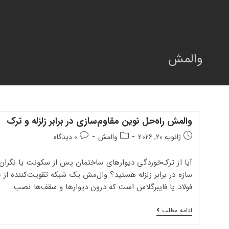
فتن
ه
حتوا
والمش
والمش راه‌حل نوین مقاوم‌سازی در برابر زلزله و ترک
تاریخ
دسته‌بندی
دیدگاه‌های
ژانویه 20, 2026
والمش
0 دیدگاه
انتشار
پست:
پست:
پست:
آیا از ترک‌خوردگی دیوارهای ساختمان پس از سکونت یا نگران
سازه در برابر زلزله هستید؟ وال‌مش یک شبکه تقویت‌کننده از
فولاد یا فایبرگلاس است که درون دیوارها و سقف‌ها نصب…
والمش
ادامه مطلب
راه‌حل
نوین