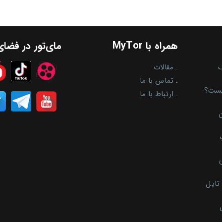
همراه با MyTor
مای‌تور در فضا
.
مقالات
.
تماس با ما
یست؟
.
ارتباط با ما
ن
تایل