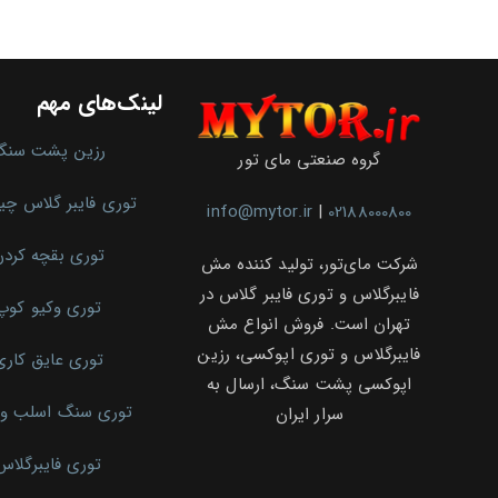
مقاوم‌سازی
در
برابر
زلزله
و
لینک‌های مهم
ترک
رزین پشت سنگ
گروه صنعتی مای تور
توری فایبر گلاس چ
info@mytor.ir
|
02188000800
توری بقچه کرد
شرکت مای‌تور، تولید کننده مش
فایبرگلاس و توری فایبر گلاس در
توری وکیو کوپ
تهران است. فروش انواع مش
فایبرگلاس و توری اپوکسی، رزین
توری عایق کاری
اپوکسی پشت سنگ، ارسال به
توری سنگ اسلب و 
سرار ایران
توری فایبرگلاس