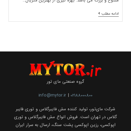
متنوع و بزرگ می باشد. بهره گیری از بهترین متریال…
اسلب
ادامه مطلب
فاوانیا
(کاشی
فاوانیا)
گروه صنعتی مای تور
info@mytor.ir
|
02188000800
شرکت مای‌تور، تولید کننده مش فایبرگلاس و توری فایبر
گلاس در تهران است. فروش انواع مش فایبرگلاس و توری
اپوکسی، رزین اپوکسی پشت سنگ، ارسال به سرار ایران