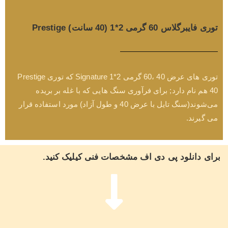
توری فایبرگلاس 60 گرمی 2*1 (40 سانت) Prestige
توری های عرض 40 ،60 گرمی 2*1 Signature که توری Prestige
40 هم نام دارد; برای فرآوری سنگ هایی که با غله بر بریده
می‌شوند(سنگ تایل با عرض 40 و طول آزاد) مورد استفاده قرار
می گیرند.
برای دانلود پی دی اف مشخصات فنی کیلیک کنید.