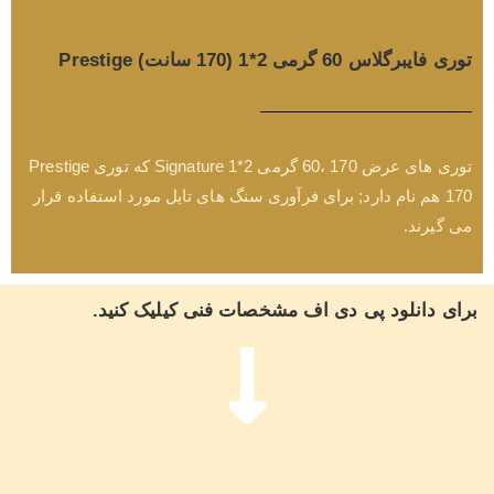
توری فایبرگلاس 60 گرمی 2*1 (170 سانت) Prestige
توری های عرض 170 ،60 گرمی 2*1 Signature که توری Prestige
170 هم نام دارد; برای فرآوری سنگ های تایل مورد استفاده قرار
می گیرند.
برای دانلود پی دی اف مشخصات فنی کیلیک کنید.