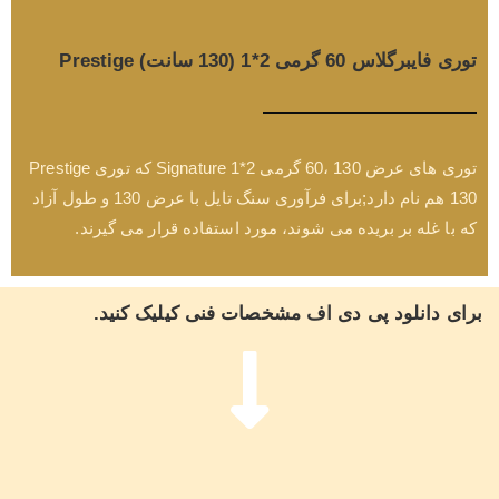
توری فایبرگلاس 60 گرمی 2*1 (130 سانت) Prestige
توری های عرض 130 ،60 گرمی 2*1 Signature که توری Prestige
130 هم نام دارد;برای فرآوری سنگ تایل با عرض 130 و طول آزاد
که با غله بر بریده می شوند، مورد استفاده قرار می گیرند.
برای دانلود پی دی اف مشخصات فنی کیلیک کنید.