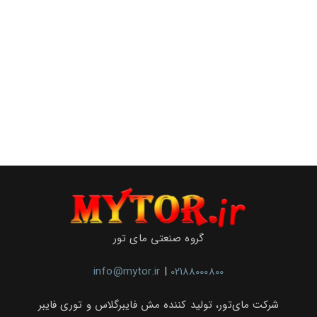
گروه صنعتی مای تور
info@mytor.ir
|
02188000800
شرکت مای‌تور، تولید کننده مش فایبرگلاس و توری فایبر