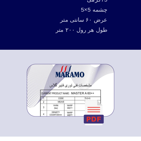
چشمه 5×5
عرض ۶۰ سانتی متر
طول هر رول ۲۰۰ متر