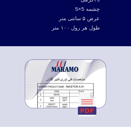
چشمه 5×5
عرض ۵ سانتی متر
طول هر رول ۱۰۰ متر