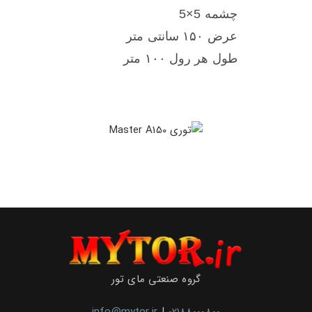
چشمه 5×5
عرض ۱۵۰ سانتی متر
طول هر رول ۱۰۰ متر
گروه صنعتی مای تور