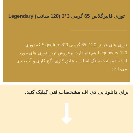
توری فایبرگلاس 65 گرمی 3*3 (120 سانت) Legendary
توری های عرض 120 ،65 گرمی 3*3 Signature که توری
Legendary 120 هم نام دارد; پرفروش ترین توری های مورد
استفاده پشت سنگ اسلب ، عایق کاری ،گچ کاری و آب بندی
می‌باشد.
برای دانلود پی دی اف مشخصات فنی کیلیک کنید.