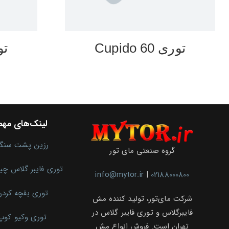
توری 60 Cupido
توری
لینک‌های مهم
رزین پشت سنگ
گروه صنعتی مای تور
توری فایبر گلاس چ
info@mytor.ir
|
02188000800
توری بقچه کرد
شرکت مای‌تور، تولید کننده مش
فایبرگلاس و توری فایبر گلاس در
توری وکیو کوپ
تهران است. فروش انواع مش