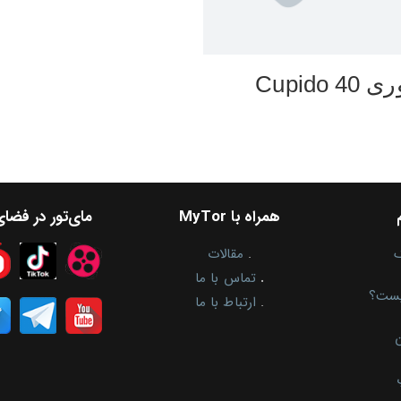
 40 Cupido
همراه با MyTor
مای‌تور در فضا
.
مقالات
.
تماس با ما
یست؟
.
ارتباط با ما
ن